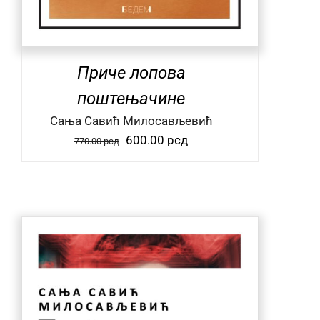
Приче лопова
поштењачине
Сања Савић Милосављевић
Оригинална
Тренутна
600.00
рсд
770.00
рсд
цена
цена
је
је:
била:
600.00 рсд.
770.00 рсд.