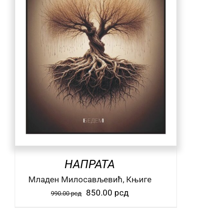
НАПРАТА
Mладен Милосављевић, Књиге
Оригинална
Тренутна
850.00
рсд
990.00
рсд
цена
цена
је
је: