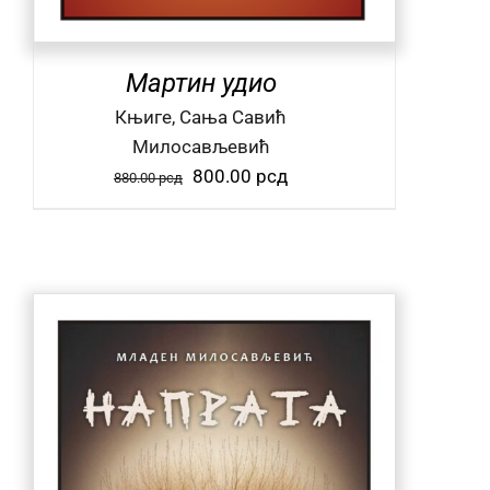
Мартин удио
Књиге, Сања Савић
Милосављевић
Оригинална
Тренутна
800.00
рсд
880.00
рсд
цена
цена
је
је:
била:
800.00 рсд.
880.00 рсд.