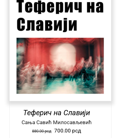
Теферич на Славији
Сања Савић Милосављевић
Оригинална
Тренутна
700.00
рсд
880.00
рсд