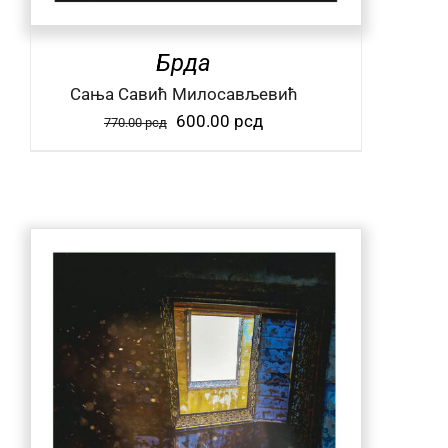
Брда
Сања Савић Милосављевић
Оригинална
Тренутна
600.00
рсд
770.00
рсд
цена
цена
је
је:
била:
600.00 рсд.
770.00 рсд.