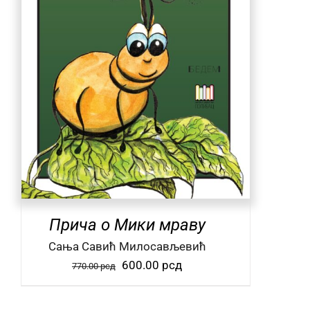
Прича о Мики мраву
Сања Савић Милосављевић
Оригинална
Тренутна
600.00
рсд
770.00
рсд
цена
цена
је
је: