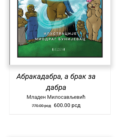
Абракадабра, а брак за
дабра
Mладен Милосављевић
Оригинална
Тренутна
600.00
рсд
770.00
рсд
цена
цена
је
је:
била:
600.00 рсд.