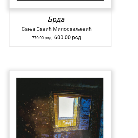
Брда
Сања Савић Милосављевић
Оригинална
Тренутна
600.00
рсд
770.00
рсд
цена
цена
је
је:
била:
600.00 рсд.
770.00 рсд.