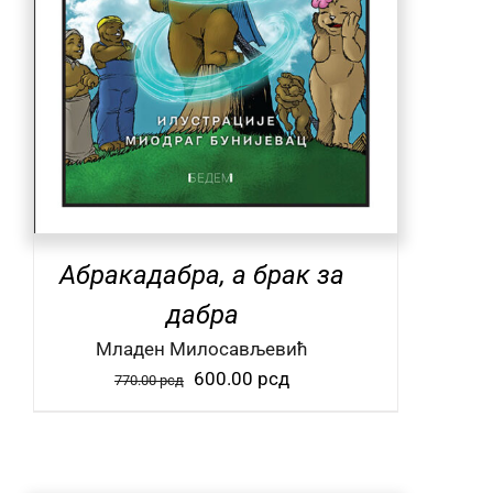
Абракадабра, а брак за
дабра
Mладен Милосављевић
Оригинална
Тренутна
600.00
рсд
770.00
рсд
цена
цена
је
је:
била:
600.00 рсд.