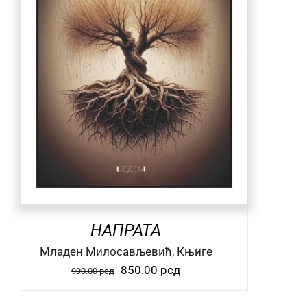
НАПРАТА
Mладен Милосављевић, Књиге
Оригинална
Тренутна
850.00
рсд
990.00
рсд
цена
цена
је
је: