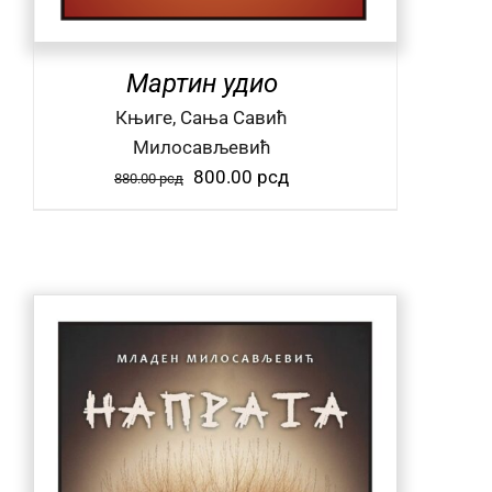
Мартин удио
Књиге, Сања Савић
Милосављевић
Оригинална
Тренутна
800.00
рсд
880.00
рсд
цена
цена
је
је:
била:
800.00 рсд.
880.00 рсд.