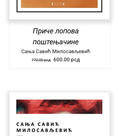
Приче лопова
поштењачине
Сања Савић Милосављевић
Оригинална
Тренутна
600.00
рсд
770.00
рсд
цена
цена
је
је:
била:
600.00 рсд.
770.00 рсд.