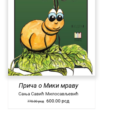
Прича о Мики мраву
Сања Савић Милосављевић
Оригинална
Тренутна
600.00
рсд
770.00
рсд
цена
цена
је
је: