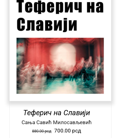
Теферич на Славији
Сања Савић Милосављевић
Оригинална
Тренутна
700.00
рсд
880.00
рсд