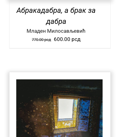
Абракадабра, а брак за
дабра
Mладен Милосављевић
Оригинална
Тренутна
600.00
рсд
770.00
рсд
цена
цена
је
је:
била:
600.00 рсд.
770.00 рсд.