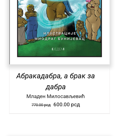
Абракадабра, а брак за
дабра
Mладен Милосављевић
Оригинална
Тренутна
600.00
рсд
770.00
рсд
цена
цена
је
је:
била:
600.00 рсд.