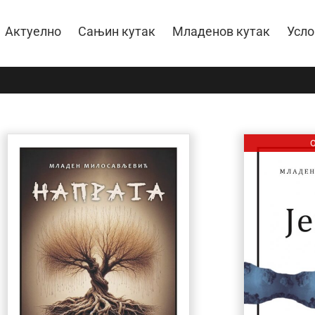
Актуелно
Сањин кутак
Младенов кутак
Усло
O
О КЊИЗИ