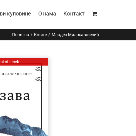
ви куповине
О нама
Контакт
Почетна
Књиге
Mладен Милосављевић
ut of stock