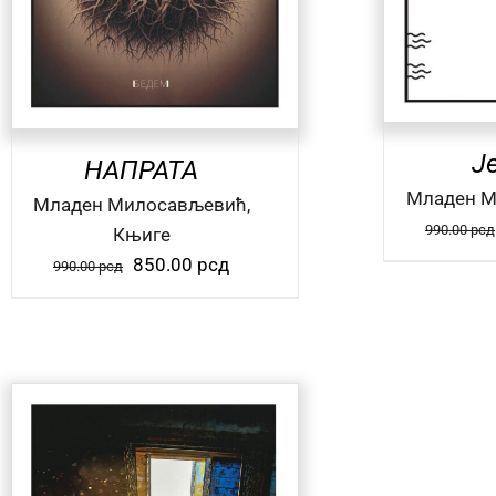
Ј
НАПРАТА
Mладен 
Mладен Милосављевић,
990.00
рсд
Књиге
Оригинална
Тренутна
850.00
рсд
990.00
рсд
цена
цена
је
је:
била:
850.00 рсд.
990.00 рсд.