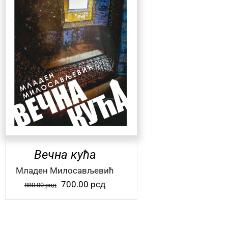
Вечна кућа
Mладен Милосављевић
Оригинална
Тренутна
700.00
рсд
880.00
рсд
цена
цена
је
је:
била:
700.00 рсд.