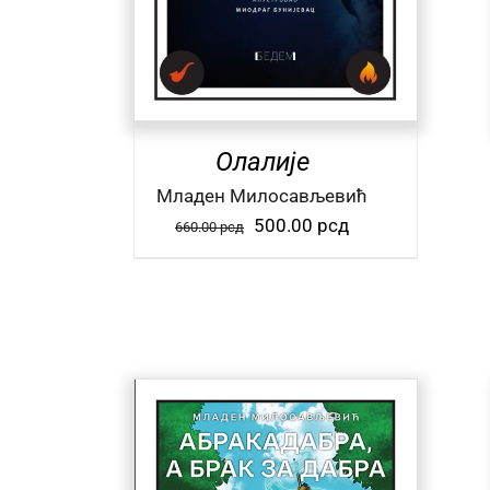
Олалије
Mладен Милосављевић
Оригинална
Тренутна
500.00
рсд
660.00
рсд
цена
цена
је
је:
била:
500.00 рсд.
660.00 рсд.