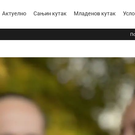
Актуелно
Сањин кутак
Младенов кутак
Усло
По