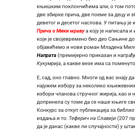
књишким поклончићима али, о том потом
две збирке прича, две поеме за децу и 
деветог и десетог наслова. У питању је 
Прича о Мики мраву
а коју је написала 
који је својевремено био део Сањине д
објавићемо и нови роман Младена Мило
Напрата
(премијерно приказан и награђе
Кукумрија
, а какве везе има са помену
Е, сад, оно главно. Многи од вас знају д
најужем избору за неколико књижевних 
избори чланова стручног жирија, као 
допринела су томе да се наше књиге све
Конкурс за откуп публикација за библиот
издања и то:
Теферич на Славији
(207 п
да је данас (какве ли случајности) у ш