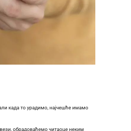
али када то урадимо, најчешће имамо
у вези, обрадоваћемо читаоце неким