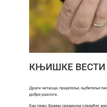
КЊИШКЕ ВЕСТИ
Драги читаоци, пријатељи, љубитељи пи
добре разлоге.
Као прво, Бедем средином следећег месе