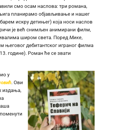
авили смо осам наслова: три романа,
у књига планирамо објављивање и нашег
а барем искру детињег) која носи наслов
причи је већ снимљен анимирани филм,
стивалима широм света. Поред
Мике
,
м његовог дебитантског играног филма
3. године). Роман ће се звати
ио у
овић
. Ови
х издања,
за
наша
апоменути