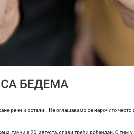
 СА БЕДЕМА
сане речи и остали… Не оглашавамо се нарочито често 
ца, тачније 20. августа, слави трећи рођендан. С тим 