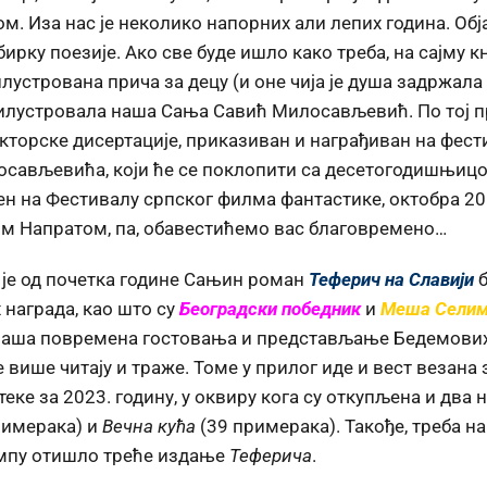
. Иза нас је неколико напорних али лепих година. Обј
збирку поезије. Ако све буде ишло како треба, на сајм
илустрована прича за децу (и оне чија је душа задржал
и илустровала наша Сања Савић Милосављевић. По тој 
окторске дисертације, приказиван и награђиван на фе
сављевића, који ће се поклопити са десетогодишњицо
н на Фестивалу српског филма фантастике, октобра 201
том Напратом, па, обавестићемо вас благовремено…
а је од почетка године
Сањин роман
Теферич на Славији
б
награда, као што су
Београдски победник
и
Меша Селим
и наша повремена гостовања и представљање Бедемови
 више читају и траже. Томе у прилог иде и вест везана 
еке за 2023. годину, у оквиру кога су откупљена и два 
римерака) и
Вечна кућа
(39 примерака). Такође, треба н
тампу отишло треће издање
Теферича
.