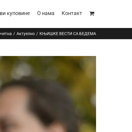
ви куповине
О нама
Контакт
четна
Актуелно
КЊИШКЕ ВЕСТИ СА БЕДЕМА