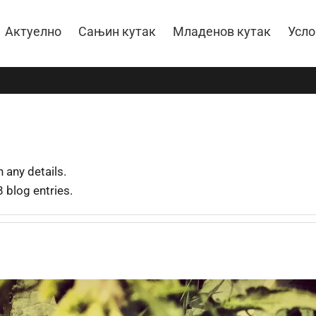
Актуелно
Сањин кутак
Младенов кутак
Усло
n any details.
 blog entries.