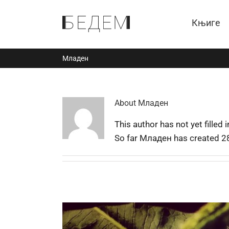
Skip
to
Књиге
content
Младен
About
Младен
This author has not yet filled i
So far Младен has created 28