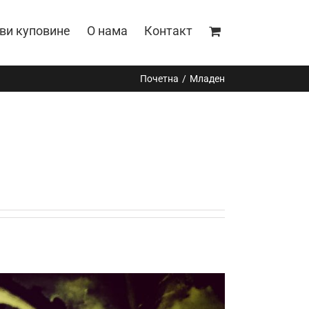
ви куповине
О нама
Контакт
Почетна
Младен