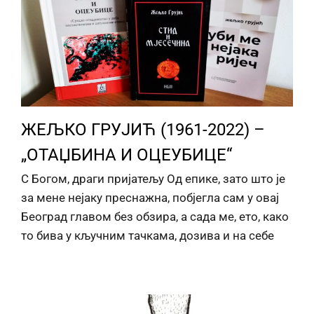
ЖЕЉКО ГРУЈИЋ (1961-2022) –
„ОТАЏБИНА И ОЦЕУБИЦЕ“
С Богом, драги пријатељу Од епике, зато што је
за мене нејаку преснажна, побјегла сам у овај
Београд главом без обзира, а сада ме, ето, како
то бива у кључним тачкама, дозива и на себе