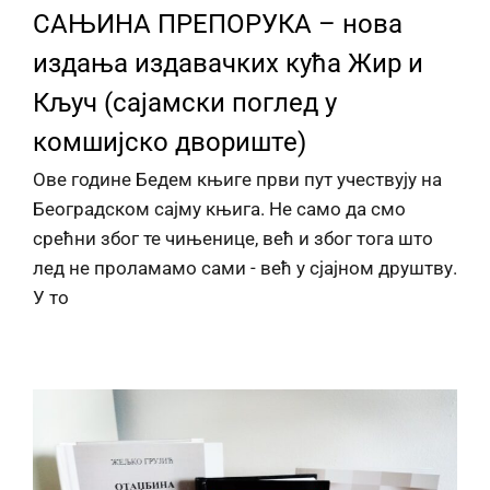
САЊИНА ПРЕПОРУКА – нова
издања издавачких кућа Жир и
Кључ (сајамски поглед у
комшијско двориште)
Ове године Бедем књиге први пут учествују на
Београдском сајму књига. Не само да смо
срећни због те чињенице, већ и због тога што
лед не проламамо сами - већ у сјајном друштву.
У то