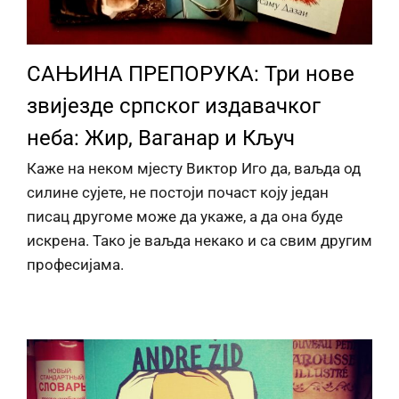
САЊИНА ПРЕПОРУКА: Три нове
звијезде српског издавачког
неба: Жир, Ваганар и Кључ
Каже на неком мјесту Виктор Иго да, ваљда од
силине сујете, не постоји почаст коју један
писац другоме може да укаже, а да она буде
искрена. Тако је ваљда некако и са свим другим
професијама.