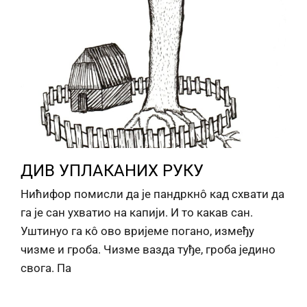
ДИВ УПЛАКАНИХ РУКУ
Нићифор помисли да је пандркнô кад схвати да
га је сан ухватио на капији. И то какав сан.
Уштинуо га кô ово вријеме погано, између
чизме и гроба. Чизме вазда туђе, гроба једино
свога. Па