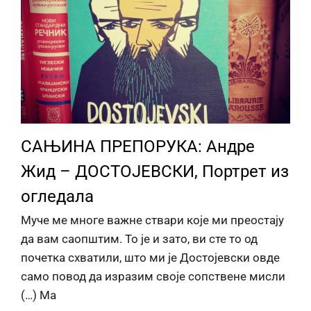
САЊИНА ПРЕПОРУКА: Андре
Жид – ДОСТОЈЕВСКИ, Портрет из
огледала
Муче ме многе важне ствари које ми преостају
да вам саопштим. То је и зато, ви сте то од
почетка схватили, што ми је Достојевски овде
само повод да изразим своје сопствене мисли
(…) Ма