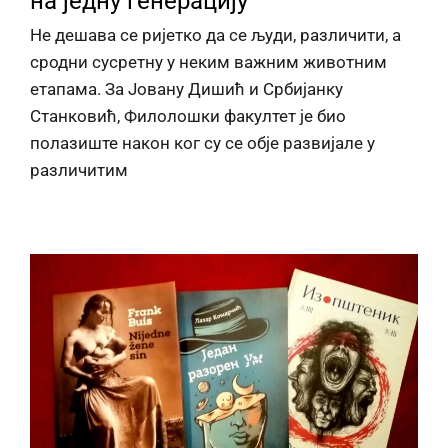
на једну генерацију
Не дешава се ријетко да се људи, различити, а
сродни сусретну у неким важним животним
етапама. За Јовану Дишић и Србијанку
Станковић, Филолошки факултет је био
полазиште након ког су се обје развијале у
различитим