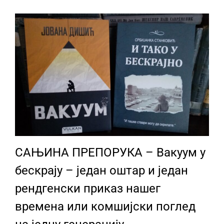
САЊИНА ПРЕПОРУКА – Вакуум у
бескрају – један оштар и један
рендгенски приказ нашег
времена или комшијски поглед