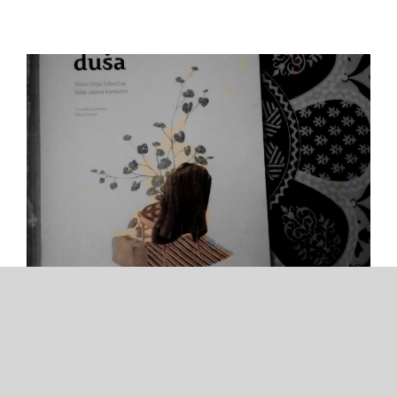
САЊИНА ПРЕПОРУКА: Какве
књиге волим – приказ књиге
,,Изгубљена душа” Олге Токарчук
и Јоане Консехо