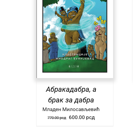
/
О КЊИЗИ
ДОДАЈ У КОРПУ
/
О КЊИЗИ
Абракадабра, а
брак за дабра
Mладен Милосављевић
Оригинална
Тренутна
600.00
рсд
770.00
рсд
цена
цена