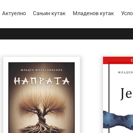
Актуелно
Сањин кутак
Младенов кутак
Усло
O
О КЊИЗИ