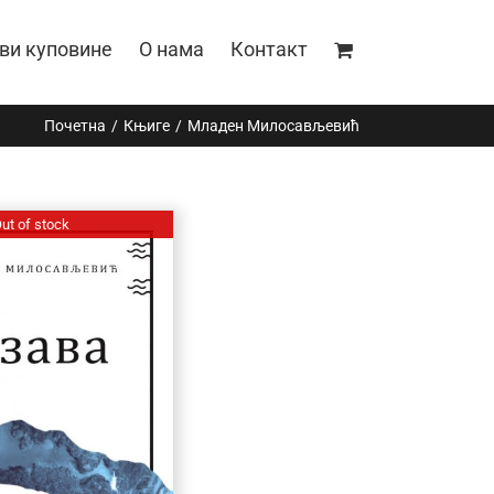
ви куповине
О нама
Контакт
Почетна
Књиге
Mладен Милосављевић
ut of stock