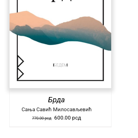
Брда
Сања Савић Милосављевић
Оригинална
Тренутна
600.00
рсд
770.00
рсд
цена
цена
је
је: