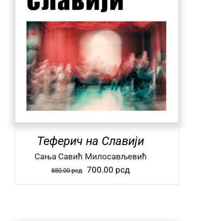
Теферич на Славији
Сања Савић Милосављевић
Оригинална
Тренутна
700.00
рсд
880.00
рсд
цена
цена
је
је:
била:
700.00 рсд.