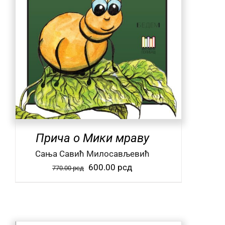
Прича о Мики мраву
Сања Савић Милосављевић
Оригинална
Тренутна
600.00
рсд
770.00
рсд
цена
цена
је
је:
била:
600.00 рсд.
770.00 рсд.