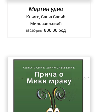
Мартин удио
Књиге, Сања Савић
Милосављевић
Оригинална
Тренутна
800.00
рсд
880.00
рсд
цена
цена
је
је:
била:
800.00 рсд.
880.00 рсд.