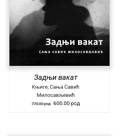
Задњи вакат
Књиге, Сања Савић
Милосављевић
Оригинална
Тренутна
600.00
рсд
770.00
рсд
цена
цена
је
је:
била:
600.00 рсд.
770.00 рсд.