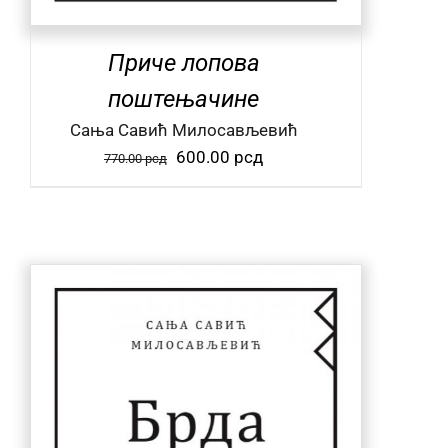
Приче лопова
поштењачине
Сања Савић Милосављевић
Оригинална
Тренутна
600.00
рсд
770.00
рсд
цена
цена
је
је:
била:
600.00 рсд.
770.00 рсд.