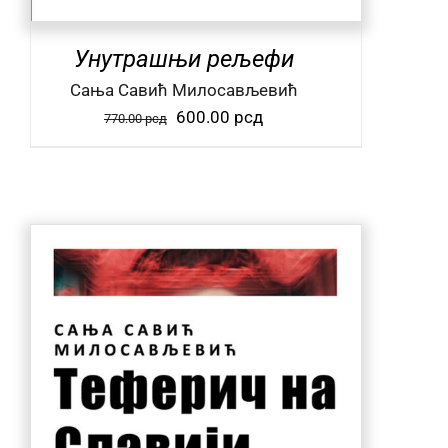
Унутрашњи рељефи
Сања Савић Милосављевић
Оригинална
Тренутна
600.00
рсд
770.00
рсд
цена
цена
је
је:
била:
600.00 рсд.
770.00 рсд.