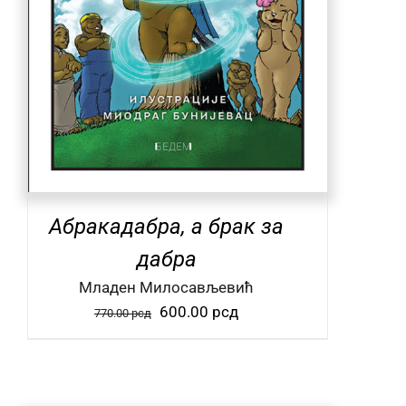
Абракадабра, а брак за
дабра
Mладен Милосављевић
Оригинална
Тренутна
600.00
рсд
770.00
рсд
цена
цена
је
је:
била:
600.00 рсд.