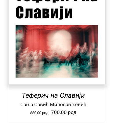
Теферич на Славији
Сања Савић Милосављевић
Оригинална
Тренутна
700.00
рсд
880.00
рсд
цена
цена
је
је: