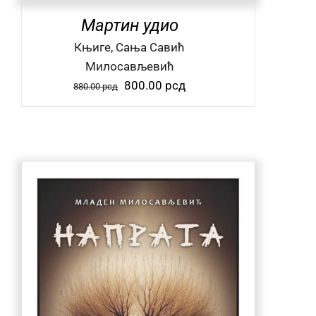
Мартин удио
Књиге, Сања Савић
Милосављевић
Оригинална
Тренутна
800.00
рсд
880.00
рсд
цена
цена
је
је:
била:
800.00 рсд.
880.00 рсд.