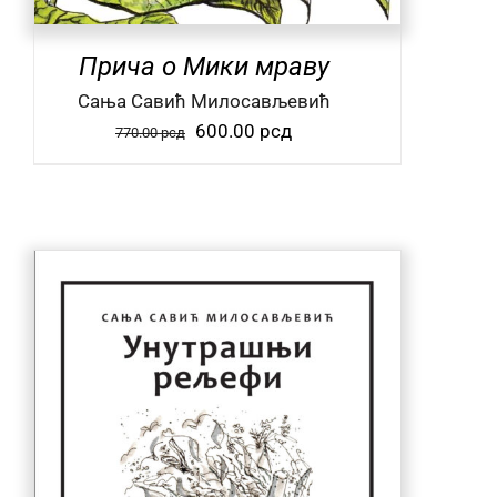
Прича о Мики мраву
Сања Савић Милосављевић
Оригинална
Тренутна
600.00
рсд
770.00
рсд
цена
цена
је
је:
била:
600.00 рсд.
770.00 рсд.