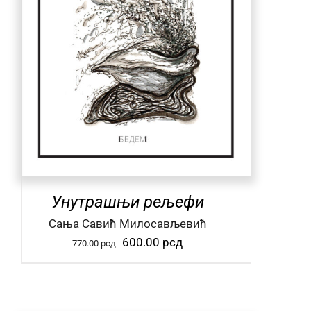
Унутрашњи рељефи
Сања Савић Милосављевић
Оригинална
Тренутна
600.00
рсд
770.00
рсд
цена
цена
је
је:
била:
600.00 рсд.