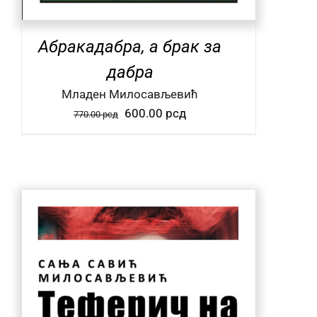
Абракадабра, а брак за
дабра
Mладен Милосављевић
Оригинална
Тренутна
600.00
рсд
770.00
рсд
цена
цена
је
је:
била:
600.00 рсд.
770.00 рсд.