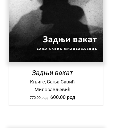
Задњи вакат
Књиге, Сања Савић
Милосављевић
Оригинална
Тренутна
600.00
рсд
770.00
рсд
цена
цена
је
је:
била:
600.00 рсд.
770.00 рсд.