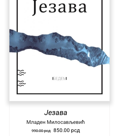
Језава
Mладен Милосављевић
Оригинална
Тренутна
850.00
рсд
990.00
рсд