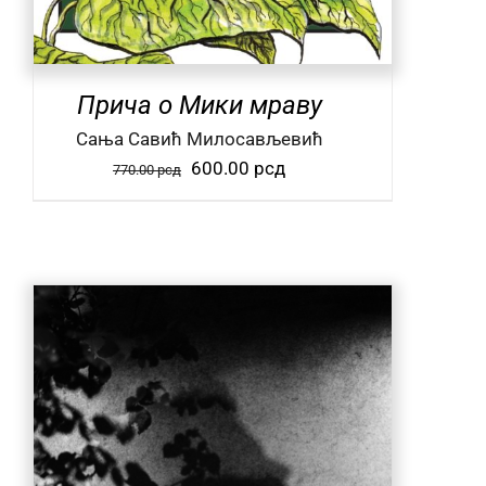
Прича о Мики мраву
Сања Савић Милосављевић
Оригинална
Тренутна
600.00
рсд
770.00
рсд
цена
цена
је
је:
била:
600.00 рсд.
770.00 рсд.