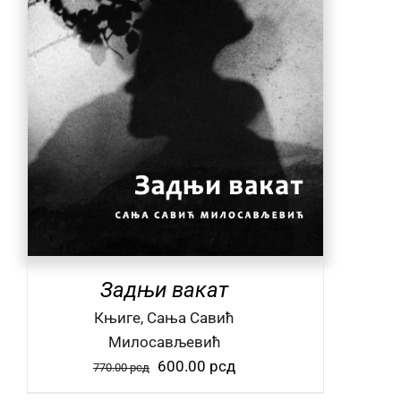
Задњи вакат
Књиге, Сања Савић
Милосављевић
Оригинална
Тренутна
600.00
рсд
770.00
рсд
цена
цена