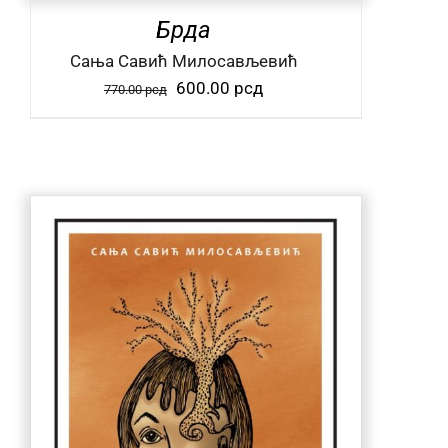
Брда
Сања Савић Милосављевић
Оригинална
Тренутна
600.00
рсд
770.00
рсд
цена
цена
је
је:
била:
600.00 рсд.
770.00 рсд.