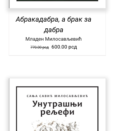
Абракадабра, а брак за
дабра
Mладен Милосављевић
Оригинална
Тренутна
600.00
рсд
770.00
рсд
цена
цена
је
је:
била:
600.00 рсд.
770.00 рсд.