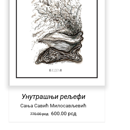
Унутрашњи рељефи
Сања Савић Милосављевић
Оригинална
Тренутна
600.00
рсд
770.00
рсд
цена
цена
је
је: