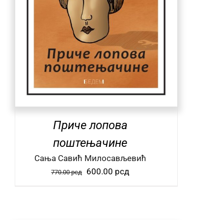
Приче лопова
поштењачине
Сања Савић Милосављевић
Оригинална
Тренутна
600.00
рсд
770.00
рсд
цена
цена
је
је:
била:
600.00 рсд.