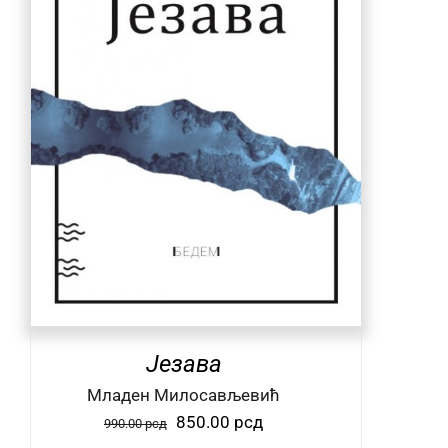
Језава
Mладен Милосављевић
Оригинална
Тренутна
850.00
рсд
990.00
рсд