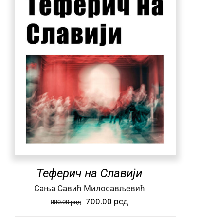
Теферич на Славији
Сања Савић Милосављевић
Оригинална
Тренутна
700.00
рсд
880.00
рсд
цена
цена