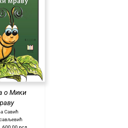
а о Мики
раву
а Савић
сављевић
Оригинална
Тренутна
600.00
рсд