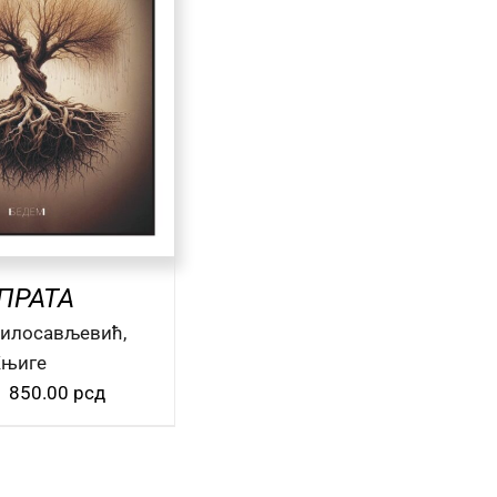
ПРАТА
илосављевић,
њиге
Оригинална
Тренутна
850.00
рсд
цена
цена
је
је:
била:
850.00 рсд.