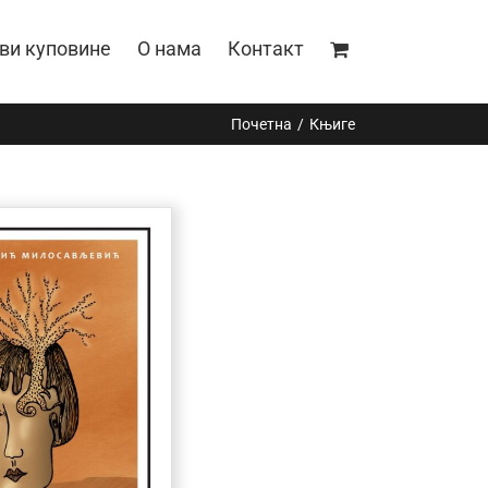
ви куповине
О нама
Контакт
Почетна
Књиге