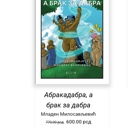
/
О КЊИЗИ
ДОДАЈ У КОРПУ
/
О КЊИЗИ
Абракадабра, а
брак за дабра
Mладен Милосављевић
Оригинална
Тренутна
600.00
рсд
770.00
рсд