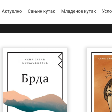
Актуелно
Сањин кутак
Младенов кутак
Усло
ДОДАЈ У КОРПУ
/
О КЊИЗИ