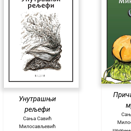
ДОДАЈ У КОРПУ
/
О КЊИЗИ
Прич
Унутрашњи
м
рељефи
Сањ
Сања Савић
Мило
Милосављевић
770.00
рсд